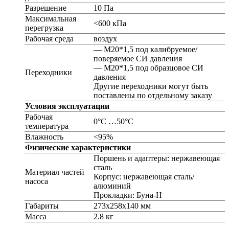
Разрешение
10 Па
Максимальная
<600 кПа
перегрузка
Рабочая среда
воздух
— М20*1,5 под калибруемое/
поверяемое СИ давления
— М20*1,5 под образцовое СИ
Переходники
давления
Другие переходники могут быть
поставлены по отдельному заказу
Условия эксплуатации
Рабочая
0°C …50°C
температура
Влажность
<95%
Физические характеристики
Поршень и адаптеры: нержавеющая
сталь
Материал частей
Корпус: нержавеющая сталь/
насоса
алюминий
Прокладки: Буна-Н
Габариты
273х258х140 мм
Масса
2.8 кг