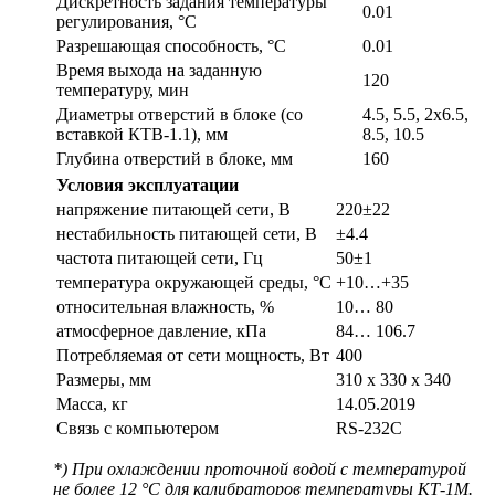
Дис­крет­ность задания температуры
0.01
регулирования, °С
Разрешающая способность, °С
0.01
Время выхода на заданную
120
температуру, мин
Диаметры отверстий в блоке (со
4.5, 5.5, 2х6.5,
вставкой КТВ-1.1), мм
8.5, 10.5
Глубина отверстий в блоке, мм
160
Условия эксплуатации
напряжение пи­тающей сети, В
220±22
нестабильность пи­тающей сети, В
±4.4
частота пи­тающей сети, Гц
50±1
температура ок­ружающей среды, °С
+10…+35
относительная влажность, %
10… 80
атмосферное давление, кПа
84… 106.7
Потребляемая от сети мощность, Вт
400
Размеры, мм
310 x 330 x 340
Масса, кг
14.05.2019
Связь с компьютером
RS-232C
*) При охлаждении проточной водой с температурой
не более 12 °С для калибраторов температуры КТ-1М.