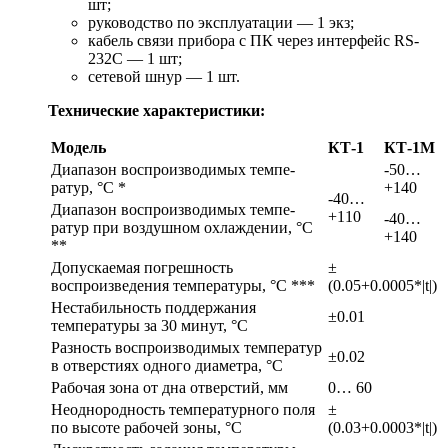
шт;
руководство по эксплуатации — 1 экз;
кабель связи прибора с ПК через интерфейс RS-
232С — 1 шт;
сетевой шнур — 1 шт.
Технические характеристики:
Модель
КТ-1
КТ-1М
Диапазон воспроизводимых темпе­
-50…
ратур, °С *
+140
-40…
Диапазон воспроизводимых темпе­
+110
-40…
ратур при воздушном охлаждении, °С
+140
**
Допускаемая по­грешность
±
воспроизведения темпера­туры, °С ***
(0.05+0.0005*|t|)
Нестабильность поддержания
±0.01
температуры за 30 ми­нут, °С
Разность воспроизводимых температур
±0.02
в отверстиях од­ного диаметра, °С
Рабочая зона от дна отверстий, мм
0… 60
Неоднородность температурного поля
±
по высоте ра­бочей зоны, °С
(0.03+0.0003*|t|)