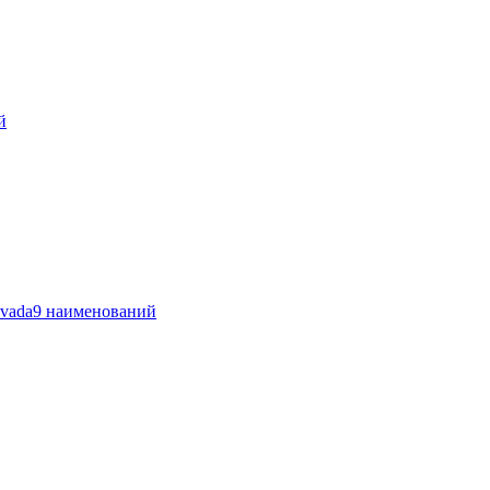
й
vada
9 наименований