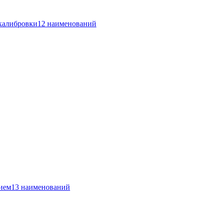
 калибровки
12 наименований
ием
13 наименований