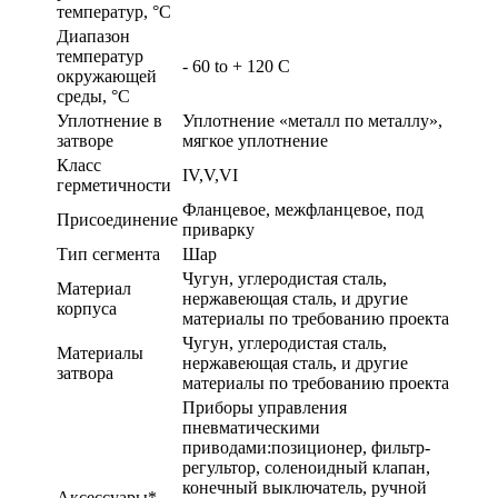
температур, °C
Диапазон
температур
- 60 to + 120 C
окружающей
среды, °C
Уплотнение в
Уплотнение «металл по металлу»,
затворе
мягкое уплотнение
Класс
IV,V,VI
герметичности
Фланцевое, межфланцевое, под
Присоединение
приварку
Тип сегмента
Шар
Чугун, углеродистая сталь,
Материал
нержавеющая сталь, и другие
корпуса
материалы по требованию проекта
Чугун, углеродистая сталь,
Материалы
нержавеющая сталь, и другие
затвора
материалы по требованию проекта
Приборы управления
пневматическими
приводами:позиционер, фильтр-
регультор, соленоидный клапан,
конечный выключатель, ручной
Аксессуары*