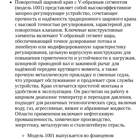
Поворотный шаровой кран с V-образным сегментом
(модель 1001) представляет собой высокоэффективное
запорно-регулирующее устройство, сочетающее
прочность и надёжность традиционного шарового крана
с высокой точностью регулирования, характерной для
поворотных клапанов. Ключевые конструктивные
элементы включают V-образный сегмент шара,
обеспечивающий точное дозирование потока и
линейную или модифицированную характеристику
регулирования, цельную корпусную конструкцию для
повышения герметичности и устойчивости к нагрузкам,
шлицевой приводной вал и зажимной рычаг для
надёжной передачи крутящего момента, а также
прочную металлическую прокладку и сменные седла,
что упрощает обслуживание и продлевает срок службы
устройства. Кран отличается простотой монтажа и
удобством в эксплуатации. Он рассчитан на работу в
широком диапазоне температур и перепадов давления,
подходит для различных технологических сред, включая
воду, газ, агрессивные, вязкие и абразивные жидкости.
Области применения включают нефтегазовую
промышленность, химическое производство,
энергетику, металлургию и сталелитейную отрасль.
Модель 1001 выпускается во фланцевом