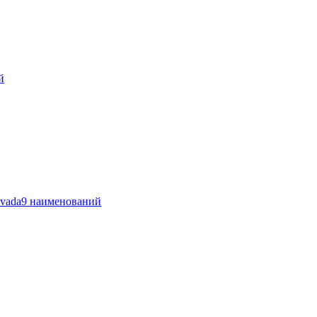
й
vada
9 наименований