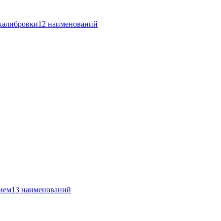
 калибровки
12 наименований
ием
13 наименований