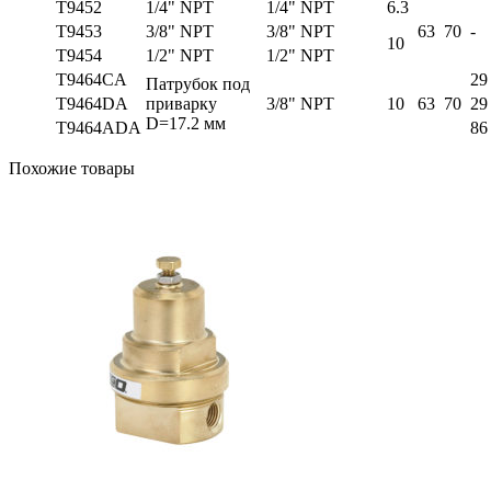
T9452
1/4" NPT
1/4" NPT
6.3
T9453
3/8" NPT
3/8" NPT
63
70
-
10
T9454
1/2" NPT
1/2" NPT
T9464CA
29
Патрубок под
T9464DA
приварку
3/8" NPT
10
63
70
29
D=17.2 мм
T9464ADA
86
Похожие товары