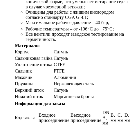
конической форме, что уменьшает истирание седла
в случае чрезмерной затяжки;
Очищены для работы с жидким кислородом
согласно стандарту CGA G-4.1;
Максимальное рабочее давление – 40 бар;
○
○
Рабочие температуры – от -196
С до +75
С;
Все вентили проходят заводское тестирование на
герметичность.
Материалы
Корпус
Латунь
Сальниковая гайка
Латунь
Уплотнение штока
CTFE
Сальник
PTFE
Маховик
Алюминий
Пружина
Нержавеющая сталь
Верхний шток
Латунь
Нижний шток
Марганцевая бронза
Информация для заказа
DN
Входное
Выходное
В,
C,
D,
Код заказа
A,
присоединение
присоединение
мм
мм
м
мм