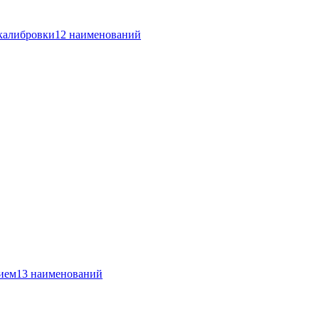
 калибровки
12 наименований
ием
13 наименований