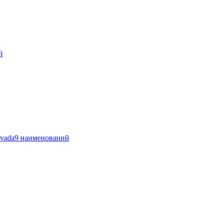
й
vada
9 наименований