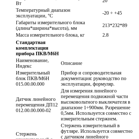
20
Вт
Температурный диапазон
-20 ÷ +45
эксплуатации, °С
Габариты измерительного блока
213*232*89
(длина*ширина*высота), мм
Масса измерительного блока, кг
2.8
Стандартная
комплектация
прибора ПКВ/М6Н
Наименование,
Описание
Индекс
Измерительный
Прибор и сопроводительная
блок ПКВ/М6Н
документация: руководство по
015.00.00.000
эксплуатации, формуляр.
Для измерения линейного
перемещения подвижной части
Датчик линейного
высоковольтного выключателя в
перемещения ДП12
диапазоне 1÷900мм. Разрешение
012.00.00.000-02
0,5мм. Используется совместно с
измерительным стержнем.
Стержень измерительный в
футляре. Используется совместно
Стержень
с датчиком линейного