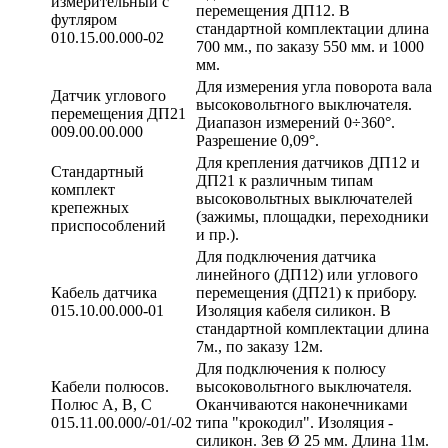
измерительный с
перемещения ДП12. В
футляром
стандартной комплектации длина
010.15.00.000-02
700 мм., по заказу 550 мм. и 1000
мм.
Для измерения угла поворота вала
Датчик углового
высоковольтного выключателя.
перемещения ДП21
Диапазон измерений 0÷360°.
009.00.00.000
Разрешение 0,09°.
Для крепления датчиков ДП12 и
Стандартный
ДП21 к различным типам
комплект
высоковольтных выключателей
крепежных
(зажимы, площадки, переходники
приспособлений
и пр.).
Для подключения датчика
линейного (ДП12) или углового
Кабель датчика
перемещения (ДП21) к прибору.
015.10.00.000-01
Изоляция кабеля силикон. В
стандартной комплектации длина
7м., по заказу 12м.
Для подключения к полюсу
Кабели полюсов.
высоковольтного выключателя.
Полюс А, В, С
Оканчиваются наконечниками
015.11.00.000/-01/-02
типа "крокодил". Изоляция -
силикон. Зев Ø 25 мм. Длина 11м.