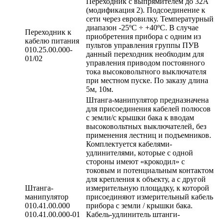
Переходник с выпрямителем до 32А
(модификация 2). Подсоединение к
сети через евровилку. Температурный
диапазон -25ºС ÷ +40ºС. В случае
Переходник к
приобретения прибора с одним из
кабелю питания
пультов управления группы ПУВ
010.25.00.000-
данный переходник необходим для
01/02
управления приводом постоянного
тока высоковольтного выключателя
при местном пуске. По заказу длина
5м, 10м.
Штанга-манипулятор предназначена
для присоединения кабелей полюсов
с земли/с крышки бака к вводам
высоковольтных выключателей, без
применения лестниц и подъемников.
Комплектуется кабелями-
удлинителями, которые с одной
стороны имеют «крокодил» с
токовым и потенциальным контактом
для крепления к объекту, а с другой
Штанга-
измерительную площадку, к которой
манипулятор
присоединяют измерительный кабель
010.41.00.000
прибора с земли / крышки бака.
010.41.00.000-01
Кабель-удлинитель штанги-