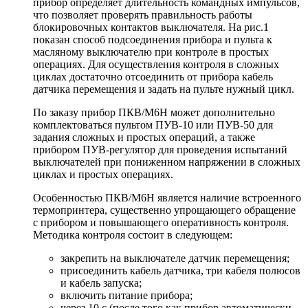
прибор определяет длительность командных импульсов,
что позволяет проверять правильность работы
блокировочных контактов выключателя. На рис.1
показан способ подсоединения прибора и пульта к
масляному выключателю при контроле в простых
операциях. Для осуществления контроля в сложных
циклах достаточно отсоединить от прибора кабель
датчика перемещения и задать на пульте нужный цикл.
По заказу прибор ПКВ/М6Н может дополнительно
комплектоваться пультом ПУВ-10 или ПУВ-50 для
задания сложных и простых операций, а также
прибором ПУВ-регулятор для проведения испытаний
выключателей при пониженном напряжении в сложных
циклах и простых операциях.
Особенностью ПКВ/М6Н является наличие встроенного
термопринтера, существенно упрощающего обращение
с прибором и повышающего оперативность контроля.
Методика контроля состоит в следующем:
закрепить на выключателе датчик перемещения;
присоединить кабель датчика, три кабеля полюсов
и кабель запуска;
включить питание прибора;
через 10 с (после того как прибор автоматически