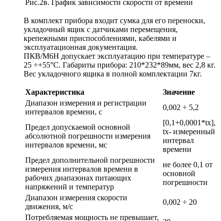
Рис.2в. График зависимости скорости от времени
В комплект прибора входит сумка для его переноски,
укладочный ящик с датчиками перемещения,
крепежными приспособлениями, кабелями и
эксплуатационная документация.
ПКВ/М6Н допускает эксплуатацию при температуре –
25 ÷+55°С. Габариты прибора: 210*232*89мм, вес 2,8 кг.
Вес укладочного ящика в полной комплектации 7кг.
Характеристика
Значение
Диапазон измерения и регистрации
0,002 ÷ 5,2
интервалов времени, с
[0,1+0,0001*tx],
Предел допускаемой основной
tx- измеренный
абсолютной погрешности измерения
интервал
интервалов времени, мс
времени
Предел дополнительной погрешности
не более 0,1 от
измерения интервалов времени в
основной
рабочих диапазонах питающих
погрешности
напряжений и температур
Диапазон измерения скорости
0,002 ÷ 20
движения, м/с
Потребляемая мощность не превышает,