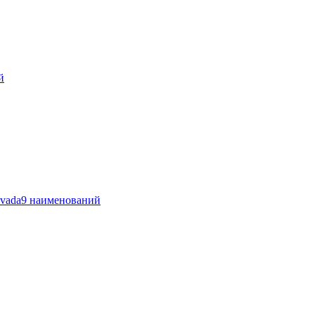
й
vada
9 наименований