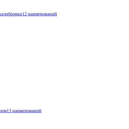
 калибровки
12 наименований
ием
13 наименований