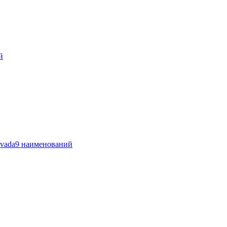
й
vada
9 наименований