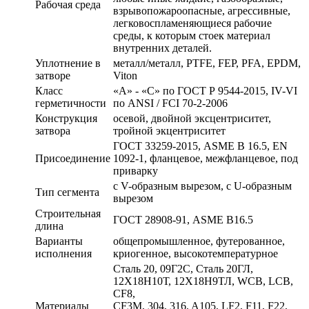
Рабочая среда
взрывопожароопасные, агрессивные,
легковоспламеняющиеся рабочие
среды, к которым стоек материал
внутренних деталей.
Уплотнение в
металл/металл, PTFE, FEP, PFA, EPDM,
затворе
Viton
Класс
«A» - «С» по ГОСТ Р 9544-2015, IV-VI
герметичности
по ANSI / FCI 70-2-2006
Конструкция
осевой, двойной эксцентриситет,
затвора
тройной экцентриситет
ГОСТ 33259-2015, ASME B 16.5, EN
Присоединение
1092-1, фланцевое, межфланцевое, под
приварку
с V-образным вырезом, с U-образным
Тип сегмента
вырезом
Строительная
ГОСТ 28908-91, ASME B16.5
длина
Варианты
общепромышленное, футерованное,
исполнения
криогенное, высокотемпературное
Сталь 20, 09Г2С, Сталь 20ГЛ,
12Х18Н10Т, 12Х18Н9ТЛ, WCB, LCB,
CF8,
Материалы
CF3M, 304, 316, A105, LF2, F11, F22,