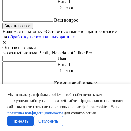
E-mail
Телефон
Ваш вопрос
Задать вопрос
Нажимая на кнопку «Оставить отзыв» вы даёте согласие
на
обработку персональных данных
✕
Отправка заявки
Заказать:
Система Bently Nevada vbOnline Pro
Имя
E-mail
Телефон
Комментарий к заказу
Заказать оборудование
Нажимая на кнопку «Оставить отзыв» вы даёте согласие
Мы используем файлы cookies, чтобы обеспечить вам
на
обработку персональных данных
наилучшую работу на нашем веб-сайте. Продолжая использовать
✕
сайт, вы даете согласие на использование файлов cookies. Наша
политика конфиденциальности
для ознакомления.
Принять
Отклонить
Спасибо!
Ваша заявка отправлена!
Мы свяжемся с
Вами в ближайшее время