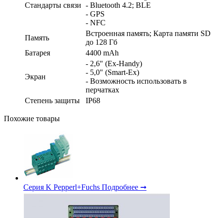
Стандарты связи
- Bluetooth 4.2; BLE
- GPS
- NFC
Встроенная память; Карта памяти SD
Память
до 128 Гб
Батарея
4400 mAh
- 2,6" (Ex-Handy)
- 5,0" (Smart-Ex)
Экран
- Возможность использовать в
перчатках
Степень защиты
IP68
Похожие товары
Серия K Pepperl+Fuchs
Подробнее ➞