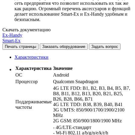
сеть предприятия что позволит использовать их так же
как рацию. Огромный перечень аксессуаров и функций
делает использование Smart-Ex и Ex-Handy удобным и
безопасным.
Скачать документацию
Ex-Handy
Smart-Ex
Печать страницы
Заказать оборудование
Задать вопрос
Характеристики
Характеристика
Значение
ОС
Android
Процессор
Qualcomm Snapdragon
4G LTE FDD: B1, B2, B3, B4, B5, B7,
B8, B11, B12, B13, B20, B21, B25,
B26, B28, B66, B71
Поддерживаемые
4G LTE TDD: B38, B39, B40, B41
частоты
3G UMTS: 850/900/1700/1900/2100
MHz
2G GSM: 850/900/1800/1900 MHz
- 4G/LTE-стандарт
- Wi-Fi 802.11 a/b/g/n/e/k/r/h