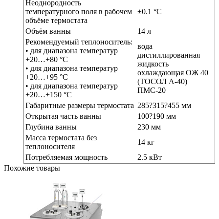
Неоднородность
температурного поля в рабочем
±0.1 °С
объёме термостата
Объём ванны
14 л
Рекомендуемый теплоноситель:
вода
• для диапазона температур
дистиллированная
+20…+80 °С
жидкость
• для диапазона температур
охлаждающая ОЖ 40
+20…+95 °С
(ТОСОЛ А-40)
• для диапазона температур
ПМС-20
+20…+150 °С
Габаритные размеры термостата
285?315?455 мм
Открытая часть ванны
100?190 мм
Глубина ванны
230 мм
Масса термостата без
14 кг
теплоносителя
Потребляемая мощность
2.5 кВт
Похожие товары