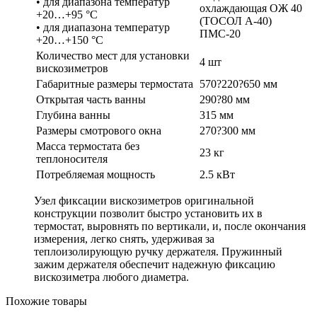
• для диапазона температур
охлаждающая ОЖ 40
+20…+95 °С
(ТОСОЛ А-40)
• для диапазона температур
ПМС-20
+20…+150 °С
Количество мест для установки
4 шт
вискозиметров
Габаритные размеры термостата
570?220?650 мм
Открытая часть ванны
290?80 мм
Глубина ванны
315 мм
Размеры смотрового окна
270?300 мм
Масса термостата без
23 кг
теплоносителя
Потребляемая мощность
2.5 кВт
Узел фиксации вискозиметров оригинальной
конструкции позволит быстро установить их в
термостат, выровнять по вертикали, и, после окончания
измерения, легко снять, удерживая за
теплоизолирующую ручку держателя. Пружинный
зажим держателя обеспечит надежную фиксацию
вискозиметра любого диаметра.
Похожие товары