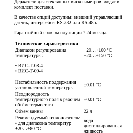
Держатели для стеклянных вискозиметров входят в
комплект поставки.
В качестве опций доступны: внешний управляющий
датчик, интерфейсы RS-232 или RS-485.
Гарантийный срок эксплуатации ? 24 месяца.
Технические характеристики
Диапазон регулирования
+20…+100 °С
температуры:
+20…+150 °С
• ВИС-Т-08-4
• ВИС-Т-09-4
Нестабильность поддержания
±0.01 °С
установленной температуры
Неоднородность
температурного поля в рабочем
±0.01 °С
объёме термостата
Объём ванны
22 л
Рекомендуемый теплоноситель:
вода
• для диапазона температур
дистиллированная
+20…+80 °С
жидкость