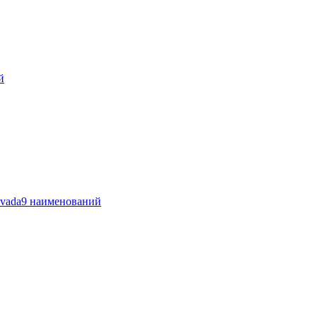
й
vada
9 наименований