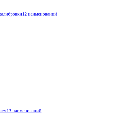
 калибровки
12 наименований
ием
13 наименований